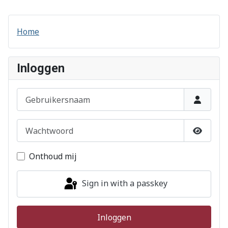
Home
Inloggen
Gebruikersnaam
Wachtwoord
Show P
Onthoud mij
Sign in with a passkey
Inloggen